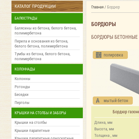
КАТАЛОГ ПРОДУКЦИИ
Главная
/
Бордюр
БАЛЮСТРАДЫ
БОРДЮРЫ
Балясины из бетона, белого бетона,
полимербетона
БОРДЮРЫ БЕТОННЫЕ 
Перила и основания из бетона,
белого бетона, полимербетона
Тумбы из бетона, белого бетона,
полировка
полимербетона
КОЛОННАДЫ
Колонны
Ротонды
Беседки
мытый бетон
Перголы
Бордюр газон
КРЫШКИ НА СТОЛБЫ И ЗАБОРЫ
Крышки на столбы
Длина, мм
Высота, мм
Крышки парапетные
Толщина , мм
Крышки парапетные односкатные