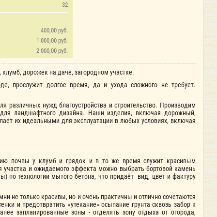
32
400,00 руб.
1 000,00 руб.
2 000,00 руб.
клумб, дорожек на даче, загородном участке.
е, прослужит долгое время, да и ухода сложного не требует.
я различных нужд благоустройства и строительство. Производим
 для ландшафтного дизайна. Наши изделия, включая дорожный,
елает их идеальными для эксплуатации в любых условиях, включая
нию почвы у клумб и грядок и в то же время служит красивым
я участка и ожидаемого эффекта можно выбрать бортовой камень
ы) по технологии мытого бетона, что придаёт вид, цвет и фактуру
мни не только красивы, но и очень практичны и отлично сочетаются
нки и предотвратить «утекание» осыпание грунта сквозь забор к
анее запланированные зоны - отделять зону отдыха от огорода,