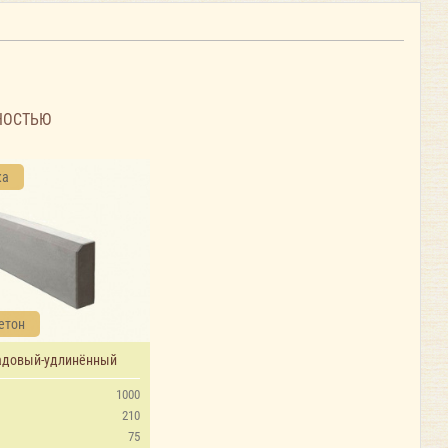
НОСТЬЮ
ка
етон
адовый-удлинённый
1000
210
75