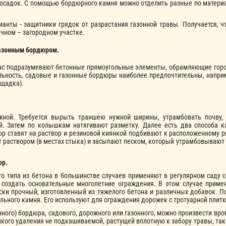
осадок. С помощью бордюрного камня можно отделить разные по материа
анты - защитники грядок от разрастания газонной травы. Получается, 
ачном – загородном участке.
азонным бордюром.
нас подразумевают бетонные прямоугольные элементы, обрамляющие горо
льность, садовые и газонные бордюры наиболее предпочтительны, напри
ощадка).
жной. Требуется вырыть траншею нужной ширины, утрамбовать почву, 
й. Затем по колышкам натягивают разметку. Далее есть два способа кл
р ставят на раствор и резиновой киянкой подбивают к расположенному ря
 раствором (в местах стыка) и засыпают песком, который утрамбовывают 
юр.
го типа из бетона в большинстве случаев применяют в регулярном саду
 создать основательные многолетние ограждения. В этом случае прим
ки прочный, изготовленный из тяжелого бетона и различных добавок. П
ального камня. Его используют для ограждения дорожек с тротуарной плитк
ного) бордюра, садового, дорожного или газонного, можно произвести вро
емкого удаления не подкашиваемой, растущей вплотную к забору травы, та