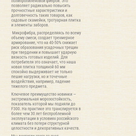
полипропиленовой фиброй. Это
позволяет радикально повысить
прочностные характеристики и
долговечность таких товаров, как
садовые скамейки, тротуарная плитка
и элементы заборов.
Микрофибра, распределяясь по всему
объему смеси, создает трехмерное
армирование, что на 40-50% снижает
риск образования усадочных трещин
при твердении и повышает ударную
вязкость готовых изделий. Для
потребителя это означает, что наша
новая плитка толщиной 60 мм
спокойно выдерживает не только
пешие нагрузки, но и точечные
воздействия, например, падение
тяжелого предмета.
Ключевое преимущество новинки —
экстремальная морозостойкость,
показатель которой мы подняли до
F300. На практике это транслируется в
более чем 30 лет беспроблемной
эксплуатации в условиях российского
климата без потери структурной
целостности и декоративных качеств.