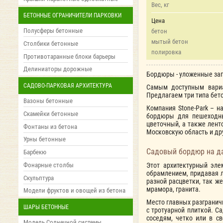
Вес, кг
БЕТОННЫЕ ОГРАНИЧИТЕЛИ ПАРКОВКИ
Цена
Полусферы бетонные
бетон
мытый бетон
Столбики бетонные
полировка
Противотаранные блоки барьеры
Делиниаторы дорожные
Бордюры - уложенные зап
САДОВО-ПАРКОВАЯ АРХИТЕКТУРА
Самым доступным вариан
Предлагаем три типа бет
Вазоны бетонные
Компания Stone-Park – 
Скамейки бетонные
бордюры для пешеходны
цветочный, а также лент
Фонтаны из бетона
Московскую область и др
Урны бетонные
Садовый бордюр на да
Барбекю
Фонарные столбы
Этот архитектурный эле
обрамлением, придавая 
Скульптура
разной расцветки, так ж
мрамора, гранита.
Модели фруктов и овощей из бетона
Место главных разграничи
ШАРЫ БЕТОННЫЕ
с тротуарной плиткой. С
соседям, четко или в с
Модель Солнечной системы