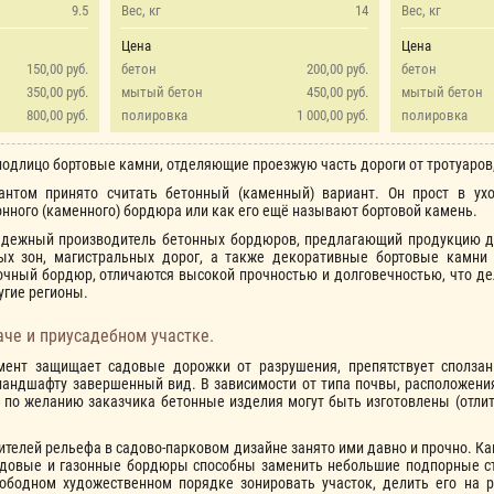
9.5
Вес, кг
14
Вес, кг
Цена
Цена
150,00 руб.
бетон
200,00 руб.
бетон
350,00 руб.
мытый бетон
450,00 руб.
мытый бетон
800,00 руб.
полировка
1 000,00 руб.
полировка
одлицо бортовые камни, отделяющие проезжую часть дороги от тротуаров, 
том принято считать бетонный (каменный) вариант. Он прост в уход
онного (каменного) бордюра или как его ещё называют бортовой камень.
надежный производитель бетонных бордюров, предлагающий продукцию дл
х зон, магистральных дорог, а также декоративные бортовые камни
очный бордюр, отличаются высокой прочностью и долговечностью, что д
угие регионы.
че и приусадебном участке.
мент защищает садовые дорожки от разрушения, препятствует сполза
ландшафту завершенный вид. В зависимости от типа почвы, расположени
е по желанию заказчика бетонные изделия могут быть изготовлены (отлит
телей рельефа в садово-парковом дизайне занято ими давно и прочно. Ка
адовые и газонные бордюры способны заменить небольшие подпорные сте
вободном художественном порядке зонировать участок, делить его на р