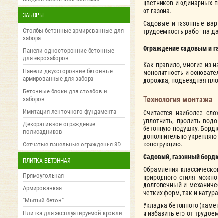
цветников и одинарных п
от газона.
ЗАБОРЫ
Садовые и газонные вари
Столбы бетонные армированные для
трудоемкость работ на д
забора
Ограждение садовым и г
Панели односторонние бетонные
для еврозаборов
Как правило, многие из 
Панели двухсторонние бетонные
монолитность и основате
армированные для забора
дорожка, подъездная пл
Бетонные блоки для столбов и
Технология монтажа
заборов
Имитация ленточного фундамента
Считается наиболее сло
уплотнить, пролить водо
Декоративное ограждение
бетонную подушку. Бордю
полисадников
дополнительно укрепляют
конструкцию.
Сетчатые панельные ограждения 3D
Садовый, газонный борд
ПЛИТКА БЕТОННАЯ
Обрамления классическо
Прямоугольная
природного стиля можно
долговечный и механичес
Армированная
четких форм, так и натур
"Мытый бетон"
Укладка бетонного (камен
и избавить его от трудо
Плитка для эксплуатируемой кровли