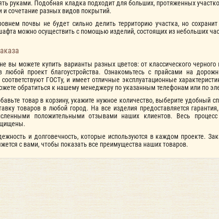
ять руками. Подобная кладка подходит для больших, протяженных участко
и и сочетание разных видов покрытий.
ровнем почвы не будет сильно делить территорию участка, но сохранит
афта можно осуществить с помощью изделий, состоящих из небольших час
заказа
не вы можете купить варианты разных цветов: от классического черного и
в любой проект благоустройства. Ознакомьтесь с прайсами на дорож
соответствуют ГОСТу, и имеет отличные эксплуатационные характеристи
ожете обратиться к нашему менеджеру по указанным телефонам или по эле
обавьте товар в корзину, укажите нужное количество, выберите удобный 
тавку товаров в любой город. На все изделия предоставляется гарантия
исленными положительными отзывами наших клиентов. Весь процесс
ащищены.
дежность и долговечность, которые используются в каждом проекте. За
жется с вами, чтобы показать все преимущества наших товаров.