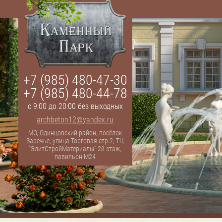
+7 (985) 480-47-30
+7 (985) 480-44-78
с 9:00 до 20:00 без выходных
archbeton12@yandex.ru
МО, Одинцовский район, посёлок
Заречье, улица Торговая стр.2, ТЦ
"ЭлитСтройМатериалы" 2й этаж,
павильон М24