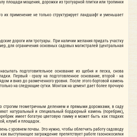
лу площади мощения, дорожки из тротуарной плитки или тропинки
что их применение не только структурирует ландшафт и уменьшает
дские дороги или тротуары. При наличии желания придать участку
мер, для ограничения основных садовых магистралей (центральная
насыпать подготовительное основание из щебня и песка, снова
адки. Первый - сразу на подготовленное основание, второй - на
дом и вниз до размеченного уровня. После этого бортовой камень
только на следующие сутки. Монтаж на цемент дает более прочную
 со строгим геометричным делением и прямыми дорожками, в саду
еняют натуральный и специальный бордюрный камень (поребрик)
,
оребрик имеет богатую цветовую гамму и может быть как гладких
ой, клумб и площадок.
вень с уровнем почвы. Это нужно, чтобы облегчить работу садоводу
к как выступающее заграждение препятствует работе газонокосилки