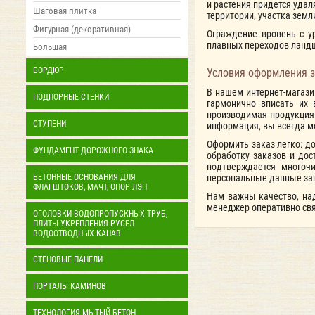
и растения придется удал
Шаговая плитка
территории, участка земл
Фигурная (декоративная)
Ограждение вровень с у
плавных переходов ландш
Большая
БОРДЮР
Условия оформления 
В нашем интернет-магази
ПОДПОРНЫЕ СТЕНКИ
гармонично вписать их 
производимая продукция 
СТУПЕНИ
информация, вы всегда м
Оформить заказ легко: д
ФУНДАМЕНТ ДОРОЖНОГО ЗНАКА
обработку заказов и дос
подтверждается многоч
БЕТОННЫЕ ОСНОВАНИЯ ДЛЯ
персональные данные з
ФЛАГШТОКОВ, МАЧТ, ОПОР ЛЭП
Нам важны качество, на
менеджер оперативно свя
ОГОЛОВКИ ВОДОПРОПУСКНЫХ ТРУБ,
ПЛИТЫ УКРЕПЛЕНИЯ РУСЕЛ
ВОДООТВОДНЫХ КАНАВ
СТЕНОВЫЕ ПАНЕЛИ
ПОРТАЛЫ КАМИНОВ
ТЕХНОЛОГИЯ МЫТЫЙ БЕТОН