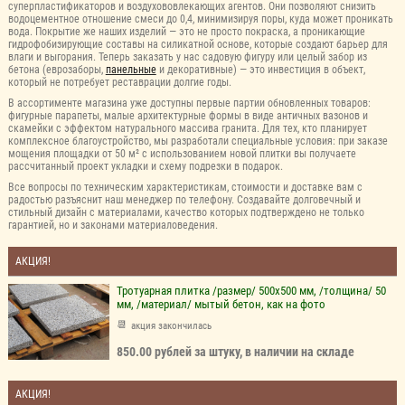
суперпластификаторов и воздухововлекающих агентов. Они позволяют снизить
водоцементное отношение смеси до 0,4, минимизируя поры, куда может проникать
вода. Покрытие же наших изделий — это не просто покраска, а проникающие
гидрофобизирующие составы на силикатной основе, которые создают барьер для
влаги и выгорания. Теперь заказать у нас садовую фигуру или целый забор из
бетона (еврозаборы,
панельные
и декоративные) — это инвестиция в объект,
который не потребует реставрации долгие годы.
В ассортименте магазина уже доступны первые партии обновленных товаров:
фигурные парапеты, малые архитектурные формы в виде античных вазонов и
скамейки с эффектом натурального массива гранита. Для тех, кто планирует
комплексное благоустройство, мы разработали специальные условия: при заказе
мощения площадки от 50 м² с использованием новой плитки вы получаете
рассчитанный проект укладки и схему подрезки в подарок.
Все вопросы по техническим характеристикам, стоимости и доставке вам с
радостью разъяснит наш менеджер по телефону. Создавайте долговечный и
стильный дизайн с материалами, качество которых подтверждено не только
гарантией, но и законами материаловедения.
АКЦИЯ!
Тротуарная плитка /размер/ 500х500 мм, /толщина/ 50
мм, /материал/ мытый бетон, как на фото
акция закончилась
850.00 рублей за штуку, в наличии на складе
АКЦИЯ!