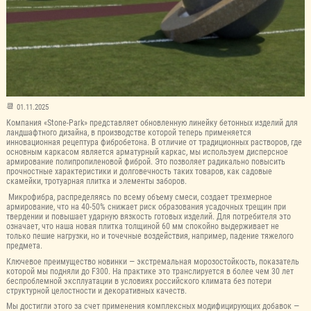
01.11.2025
Компания «Stone-Park» представляет обновленную линейку бетонных изделий для
ландшафтного дизайна, в производстве которой теперь применяется
инновационная рецептура фибробетона. В отличие от традиционных растворов, где
основным каркасом является арматурный каркас, мы используем дисперсное
армирование полипропиленовой фиброй. Это позволяет радикально повысить
прочностные характеристики и долговечность таких товаров, как садовые
скамейки, тротуарная плитка и элементы заборов.
Микрофибра, распределяясь по всему объему смеси, создает трехмерное
армирование, что на 40-50% снижает риск образования усадочных трещин при
твердении и повышает ударную вязкость готовых изделий. Для потребителя это
означает, что наша новая плитка толщиной 60 мм спокойно выдерживает не
только пешие нагрузки, но и точечные воздействия, например, падение тяжелого
предмета.
Ключевое преимущество новинки — экстремальная морозостойкость, показатель
которой мы подняли до F300. На практике это транслируется в более чем 30 лет
беспроблемной эксплуатации в условиях российского климата без потери
структурной целостности и декоративных качеств.
Мы достигли этого за счет применения комплексных модифицирующих добавок —