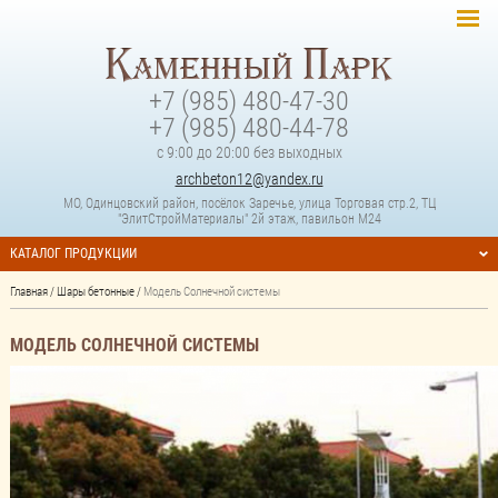
+7 (985) 480-47-30
+7 (985) 480-44-78
с 9:00 до 20:00 без выходных
archbeton12@yandex.ru
МО, Одинцовский район, посёлок Заречье, улица Торговая стр.2, ТЦ
"ЭлитСтройМатериалы" 2й этаж, павильон М24
КАТАЛОГ ПРОДУКЦИИ
Главная
/
Шары бетонные
/
Модель Солнечной системы
МОДЕЛЬ СОЛНЕЧНОЙ СИСТЕМЫ