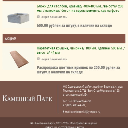
Блоки для столбов, /размер/ 400х400 мм, /высота/ 200
мм, /материал/ бетон на сером цементе, как на фото
акция закончилась
600.00 рублей за штуку, в наличии на складе
АКЦИЯ!
Парапетная крышка, /ширина/ 180 мм. /длина/ 500 мм. /
высота/ 44 мм
акция закончилась
Распродажа цветных крышек по 250.00 рулей за
штуку, в наличии на складе
МО, Одинцовский район, посёлок Заречье, улица
Торговая стр.2, ТЦ "ЭлитСтройМатериалы" 2й
этаж, павильон М24
Тел.: +7 (985) 480-47-30
+7 (985) 480-44-78
,
E-mail:
archbeton12@yandex.ru
© «Каменный парк», 2001- 2026. Все права защищены.
Imagos.ru:
изготовление сайтов