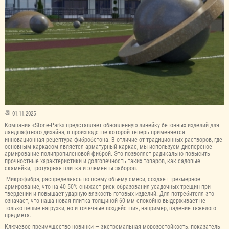
01.11.2025
Компания «Stone-Park» представляет обновленную линейку бетонных изделий для
ландшафтного дизайна, в производстве которой теперь применяется
инновационная рецептура фибробетона. В отличие от традиционных растворов, где
основным каркасом является арматурный каркас, мы используем дисперсное
армирование полипропиленовой фиброй. Это позволяет радикально повысить
прочностные характеристики и долговечность таких товаров, как садовые
скамейки, тротуарная плитка и элементы заборов.
Микрофибра, распределяясь по всему объему смеси, создает трехмерное
армирование, что на 40-50% снижает риск образования усадочных трещин при
твердении и повышает ударную вязкость готовых изделий. Для потребителя это
означает, что наша новая плитка толщиной 60 мм спокойно выдерживает не
только пешие нагрузки, но и точечные воздействия, например, падение тяжелого
предмета.
Ключевое преимущество новинки — экстремальная морозостойкость, показатель