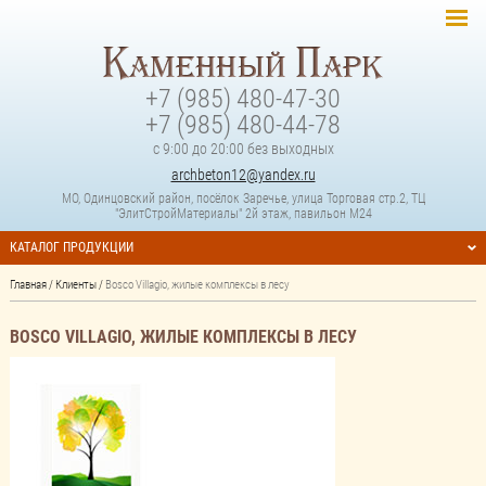
+7 (985) 480-47-30
+7 (985) 480-44-78
с 9:00 до 20:00 без выходных
archbeton12@yandex.ru
МО, Одинцовский район, посёлок Заречье, улица Торговая стр.2, ТЦ
"ЭлитСтройМатериалы" 2й этаж, павильон М24
КАТАЛОГ ПРОДУКЦИИ
Главная
/
Клиенты
/
Bosco Villagio, жилые комплексы в лесу
BOSCO VILLAGIO, ЖИЛЫЕ КОМПЛЕКСЫ В ЛЕСУ