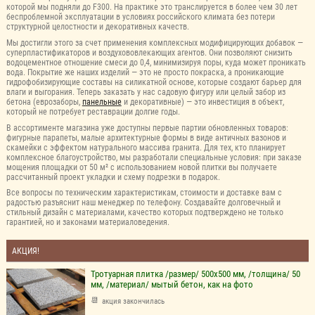
которой мы подняли до F300. На практике это транслируется в более чем 30 лет
беспроблемной эксплуатации в условиях российского климата без потери
структурной целостности и декоративных качеств.
Мы достигли этого за счет применения комплексных модифицирующих добавок —
суперпластификаторов и воздухововлекающих агентов. Они позволяют снизить
водоцементное отношение смеси до 0,4, минимизируя поры, куда может проникать
вода. Покрытие же наших изделий — это не просто покраска, а проникающие
гидрофобизирующие составы на силикатной основе, которые создают барьер для
влаги и выгорания. Теперь заказать у нас садовую фигуру или целый забор из
бетона (еврозаборы,
панельные
и декоративные) — это инвестиция в объект,
который не потребует реставрации долгие годы.
В ассортименте магазина уже доступны первые партии обновленных товаров:
фигурные парапеты, малые архитектурные формы в виде античных вазонов и
скамейки с эффектом натурального массива гранита. Для тех, кто планирует
комплексное благоустройство, мы разработали специальные условия: при заказе
мощения площадки от 50 м² с использованием новой плитки вы получаете
рассчитанный проект укладки и схему подрезки в подарок.
Все вопросы по техническим характеристикам, стоимости и доставке вам с
радостью разъяснит наш менеджер по телефону. Создавайте долговечный и
стильный дизайн с материалами, качество которых подтверждено не только
гарантией, но и законами материаловедения.
АКЦИЯ!
Тротуарная плитка /размер/ 500х500 мм, /толщина/ 50
мм, /материал/ мытый бетон, как на фото
акция закончилась