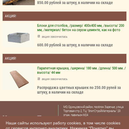
850.00 рублей за штуку, в наличии на складе
АКЦИЯ!
Блоки для столбов, /размер/ 400х400 мм, /высота/ 200
мм, /материал/ бетон на сером цементе, как на фото
акция закончилась
600.00 рублей за штуку, в наличии на складе
АКЦИЯ!
Парапетная крышка, /ширина/ 180 мм. /длина/ 500 мм. /
высота/ 44 мм
акция закончилась
Распродажа цветных крышек по 250.00 рулей за
штуку, в наличии на складе
МО, Одинцовский район, посёлок Заречье, улица
Торговая стр.2, ТЦ "ЭлитСтройМатериалы" 2й
этаж, павильон М24
Тел.: +7 (985) 480-47-30
Наши сайты используют работу cookies, в том числе cookies
+7 (985) 480-44-78
,
от сервисов интернет-аналитики. Нажимая “Понятно” вы