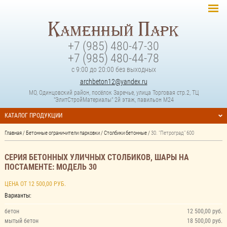
+7 (985) 480-47-30
+7 (985) 480-44-78
с 9:00 до 20:00 без выходных
archbeton12@yandex.ru
МО, Одинцовский район, посёлок Заречье, улица Торговая стр.2, ТЦ
"ЭлитСтройМатериалы" 2й этаж, павильон М24
КАТАЛОГ ПРОДУКЦИИ
Главная
/
Бетонные ограничители парковки
/
Столбики бетонные
/
30. "Петроград" 600
СЕРИЯ БЕТОННЫХ УЛИЧНЫХ СТОЛБИКОВ, ШАРЫ НА
ПОСТАМЕНТЕ: МОДЕЛЬ 30
ЦЕНА ОТ 12 500,00 РУБ.
Варианты:
бетон
12 500,00 руб.
мытый бетон
18 500,00 руб.