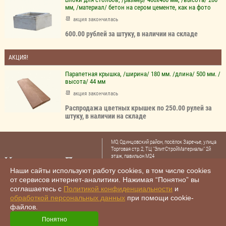
мм, /материал/ бетон на сером цементе, как на фото
акция закончилась
600.00 рублей за штуку, в наличии на складе
АКЦИЯ!
Парапетная крышка, /ширина/ 180 мм. /длина/ 500 мм. /
высота/ 44 мм
акция закончилась
Распродажа цветных крышек по 250.00 рулей за
штуку, в наличии на складе
МО, Одинцовский район, посёлок Заречье, улица
Торговая стр.2, ТЦ "ЭлитСтройМатериалы" 2й
этаж, павильон М24
Тел.: +7 (985) 480-47-30
Наши сайты используют работу cookies, в том числе cookies
+7 (985) 480-44-78
,
от сервисов интернет-аналитики. Нажимая “Понятно” вы
E-mail:
archbeton12@yandex.ru
соглашаетесь с
Политикой конфиденциальности
и
обработкой персональных данных
при помощи cookie-
файлов.
© «Каменный парк», 2001- 2026. Все права защищены.
Imagos.ru:
изготовление сайтов
Понятно