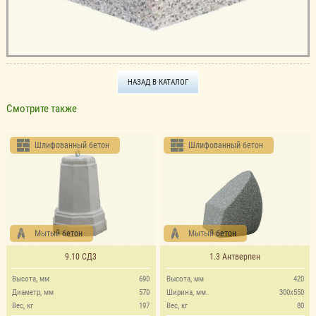
НАЗАД В КАТАЛОГ
Смотрите также
Шлифованный бетон
Шлифованный бетон
Мытый бетон
Мытый бетон
9.10 СД3
1.3 Антверпен
Высота, мм
690
Высота, мм
420
Диаметр, мм
570
Ширина, мм.
300х550
Вес, кг
197
Вес, кг
80