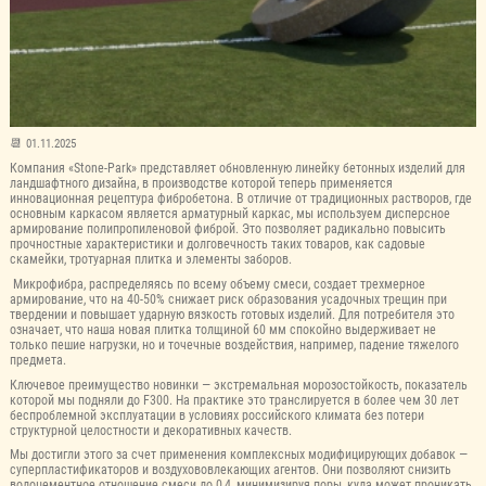
01.11.2025
Компания «Stone-Park» представляет обновленную линейку бетонных изделий для
ландшафтного дизайна, в производстве которой теперь применяется
инновационная рецептура фибробетона. В отличие от традиционных растворов, где
основным каркасом является арматурный каркас, мы используем дисперсное
армирование полипропиленовой фиброй. Это позволяет радикально повысить
прочностные характеристики и долговечность таких товаров, как садовые
скамейки, тротуарная плитка и элементы заборов.
Микрофибра, распределяясь по всему объему смеси, создает трехмерное
армирование, что на 40-50% снижает риск образования усадочных трещин при
твердении и повышает ударную вязкость готовых изделий. Для потребителя это
означает, что наша новая плитка толщиной 60 мм спокойно выдерживает не
только пешие нагрузки, но и точечные воздействия, например, падение тяжелого
предмета.
Ключевое преимущество новинки — экстремальная морозостойкость, показатель
которой мы подняли до F300. На практике это транслируется в более чем 30 лет
беспроблемной эксплуатации в условиях российского климата без потери
структурной целостности и декоративных качеств.
Мы достигли этого за счет применения комплексных модифицирующих добавок —
суперпластификаторов и воздухововлекающих агентов. Они позволяют снизить
водоцементное отношение смеси до 0,4, минимизируя поры, куда может проникать