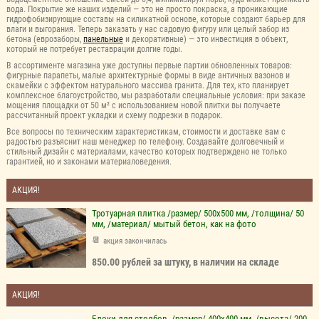
вода. Покрытие же наших изделий — это не просто покраска, а проникающие
гидрофобизирующие составы на силикатной основе, которые создают барьер для
влаги и выгорания. Теперь заказать у нас садовую фигуру или целый забор из
бетона (еврозаборы,
панельные
и декоративные) — это инвестиция в объект,
который не потребует реставрации долгие годы.
В ассортименте магазина уже доступны первые партии обновленных товаров:
фигурные парапеты, малые архитектурные формы в виде античных вазонов и
скамейки с эффектом натурального массива гранита. Для тех, кто планирует
комплексное благоустройство, мы разработали специальные условия: при заказе
мощения площадки от 50 м² с использованием новой плитки вы получаете
рассчитанный проект укладки и схему подрезки в подарок.
Все вопросы по техническим характеристикам, стоимости и доставке вам с
радостью разъяснит наш менеджер по телефону. Создавайте долговечный и
стильный дизайн с материалами, качество которых подтверждено не только
гарантией, но и законами материаловедения.
АКЦИЯ!
Тротуарная плитка /размер/ 500х500 мм, /толщина/ 50
мм, /материал/ мытый бетон, как на фото
акция закончилась
850.00 рублей за штуку, в наличии на складе
АКЦИЯ!
Блоки для столбов, /размер/ 400х400 мм, /высота/ 200