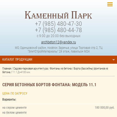
+7 (985) 480-47-30
+7 (985) 480-44-78
с 9:00 до 20:00 без выходных
archbeton12@yandex.ru
МО, Одинцовский район, посёлок Заречье, улица Торговая стр.2, ТЦ
"ЭлитСтройМатериалы" 2й этаж, павильон М24
КАТАЛОГ ПРОДУКЦИИ
Главная
/
Садово-парковая архитектура
/
Фонтаны из бетона
/
Борта (бассейны) фонтанов из
бетона
/
11.1 Д=4100 мм.
СЕРИЯ БЕТОННЫХ БОРТОВ ФОНТАНА: МОДЕЛЬ 11.1
ЦЕНА ПО ЗАПРОСУ
Варианты:
на сером цементе
180 000,00 руб.
на белом цементе