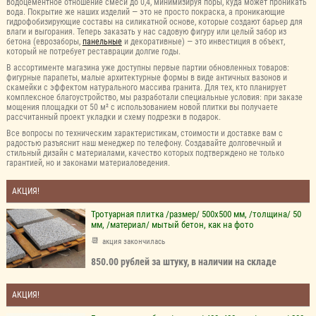
водоцементное отношение смеси до 0,4, минимизируя поры, куда может проникать
вода. Покрытие же наших изделий — это не просто покраска, а проникающие
гидрофобизирующие составы на силикатной основе, которые создают барьер для
влаги и выгорания. Теперь заказать у нас садовую фигуру или целый забор из
бетона (еврозаборы,
панельные
и декоративные) — это инвестиция в объект,
который не потребует реставрации долгие годы.
В ассортименте магазина уже доступны первые партии обновленных товаров:
фигурные парапеты, малые архитектурные формы в виде античных вазонов и
скамейки с эффектом натурального массива гранита. Для тех, кто планирует
комплексное благоустройство, мы разработали специальные условия: при заказе
мощения площадки от 50 м² с использованием новой плитки вы получаете
рассчитанный проект укладки и схему подрезки в подарок.
Все вопросы по техническим характеристикам, стоимости и доставке вам с
радостью разъяснит наш менеджер по телефону. Создавайте долговечный и
стильный дизайн с материалами, качество которых подтверждено не только
гарантией, но и законами материаловедения.
АКЦИЯ!
Тротуарная плитка /размер/ 500х500 мм, /толщина/ 50
мм, /материал/ мытый бетон, как на фото
акция закончилась
850.00 рублей за штуку, в наличии на складе
АКЦИЯ!