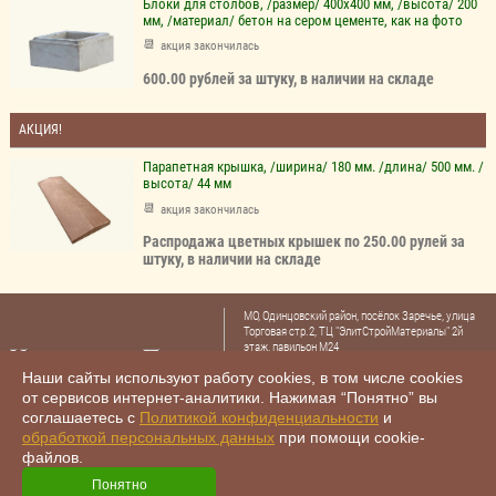
Блоки для столбов, /размер/ 400х400 мм, /высота/ 200
мм, /материал/ бетон на сером цементе, как на фото
акция закончилась
600.00 рублей за штуку, в наличии на складе
АКЦИЯ!
Парапетная крышка, /ширина/ 180 мм. /длина/ 500 мм. /
высота/ 44 мм
акция закончилась
Распродажа цветных крышек по 250.00 рулей за
штуку, в наличии на складе
МО, Одинцовский район, посёлок Заречье, улица
Торговая стр.2, ТЦ "ЭлитСтройМатериалы" 2й
этаж, павильон М24
Тел.: +7 (985) 480-47-30
Наши сайты используют работу cookies, в том числе cookies
+7 (985) 480-44-78
,
от сервисов интернет-аналитики. Нажимая “Понятно” вы
E-mail:
archbeton12@yandex.ru
соглашаетесь с
Политикой конфиденциальности
и
обработкой персональных данных
при помощи cookie-
файлов.
© «Каменный парк», 2001- 2026. Все права защищены.
Imagos.ru:
изготовление сайтов
Понятно