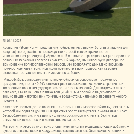
01.11.2025
Компания «Stone-Park» представляет обновленную линейку бетонных изделий для
ландшафтного дизайна, в производстве которой теперь применяется
инновационная рецептура фибробетона. В отличие от традиционных растворов, где
основным каркасом является арматурный каркас, мы используем дисперсное
армирование полипропиленовой фиброй. Это позволяет радикально повысить
прочностные характеристики и долговечность таких товаров, как садовые
скамейки, тротуарная плитка и элементы заборов.
Микрофибра, распределяясь по всему объему смеси, создает трехмерное
армирование, что на 40-50% снижает риск образования усадочных трещин при
твердении и повышает ударную вязкость готовых изделий. Для потребителя это
означает, что наша новая плитка толщиной 60 мм спокойно выдерживает не
только пешие нагрузки, но и точечные воздействия, например, падение тяжелого
предмета.
Ключевое преимущество новинки — экстремальная морозостойкость, показатель
которой мы подняли до F300. На практике это транслируется в более чем 30 лет
беспроблемной эксплуатации в условиях российского климата без потери
структурной целостности и декоративных качеств.
Мы достигли этого за счет применения комплексных модифицирующих добавок —
суперпластификаторов и воздухововлекающих агентов. Они позволяют снизить