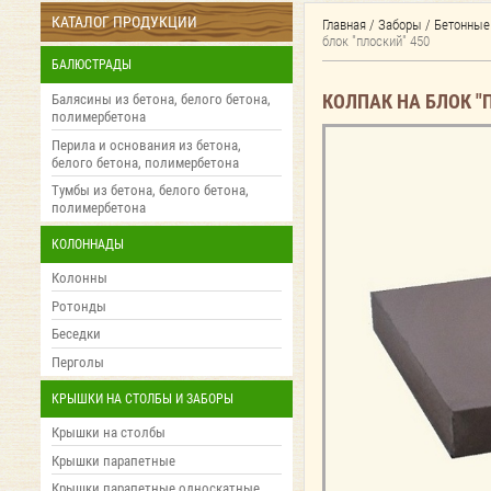
КАТАЛОГ ПРОДУКЦИИ
Главная
/
Заборы
/
Бетонные 
блок "плоский" 450
БАЛЮСТРАДЫ
КОЛПАК НА БЛОК "П
Балясины из бетона, белого бетона,
полимербетона
Перила и основания из бетона,
белого бетона, полимербетона
Тумбы из бетона, белого бетона,
полимербетона
КОЛОННАДЫ
Колонны
Ротонды
Беседки
Перголы
КРЫШКИ НА СТОЛБЫ И ЗАБОРЫ
Крышки на столбы
Крышки парапетные
Крышки парапетные односкатные