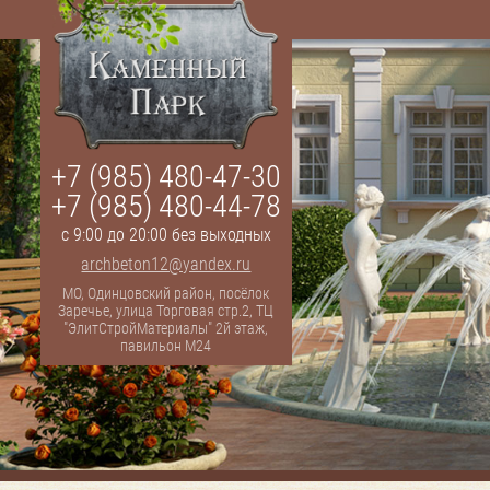
+7 (985) 480-47-30
+7 (985) 480-44-78
с 9:00 до 20:00 без выходных
archbeton12@yandex.ru
МО, Одинцовский район, посёлок
Заречье, улица Торговая стр.2, ТЦ
"ЭлитСтройМатериалы" 2й этаж,
павильон М24