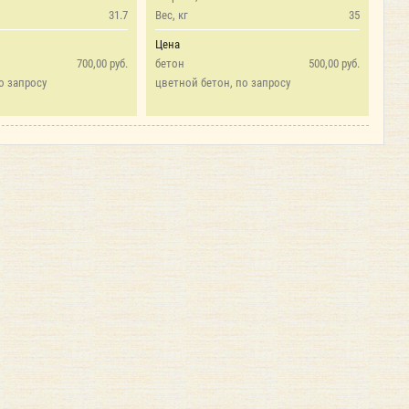
31.7
Вес, кг
35
Цена
700,00 руб.
бетон
500,00 руб.
о запросу
цветной бетон, по запросу