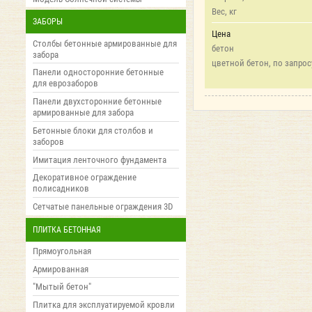
Вес, кг
ЗАБОРЫ
Цена
Столбы бетонные армированные для
бетон
забора
цветной бетон, по запрос
Панели односторонние бетонные
для еврозаборов
Панели двухсторонние бетонные
армированные для забора
Бетонные блоки для столбов и
заборов
Имитация ленточного фундамента
Декоративное ограждение
полисадников
Сетчатые панельные ограждения 3D
ПЛИТКА БЕТОННАЯ
Прямоугольная
Армированная
"Мытый бетон"
Плитка для эксплуатируемой кровли