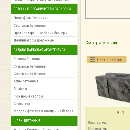
БЕТОННЫЕ ОГРАНИЧИТЕЛИ ПАРКОВКИ
Полусферы бетонные
Столбики бетонные
Противотаранные блоки барьеры
Делиниаторы дорожные
Смотрите также
САДОВО-ПАРКОВАЯ АРХИТЕКТУРА
Вазоны бетонные
Цветной бетон
Скамейки бетонные
Фонтаны из бетона
Урны бетонные
Барбекю
Фонарные столбы
Скульптура
Модели фруктов и овощей из бетона
Бз 1
ШАРЫ БЕТОННЫЕ
Высота, мм
Ширина, мм.
Модель Солнечной системы