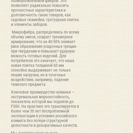
полипропиленовой фиброй. Это
позволяет радикально повысить
прочностные характеристики и
долговечность таких товаров, как
садовые скамейки, тротуарная плитка
и элементы заборов.
Микрофибра, распределяясь по всему
объему смеси, создает трехмерное
армирование, что на 40-50% снижает
риск образования усадочных трещин
при твердении и повышает ударную
вязкость готовых изделий. Для
потребителя это означает, что наша
новая плитка толщиной 60 мм
спокойно выдерживает не только
пешие нагрузки, но и точечные
воздействия, например, падение
тяжелого предмета.
Ключевое преимущество новинки —
экстремальная морозостойкость,
показатель которой мы подняли до
F300. На практике это транслируется в
более чем 30 лет беспроблемной
эксплуатации в условиях российского
климата без потери структурной
целостности и декоративных качеств.