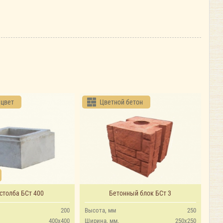
 цвет
Цветной бетон
столба БСт 400
Бетонный блок БСт 3
200
Высота, мм
250
400х400
Ширина, мм.
250х250