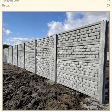
Толщина , мм
45
Вес, кг
65