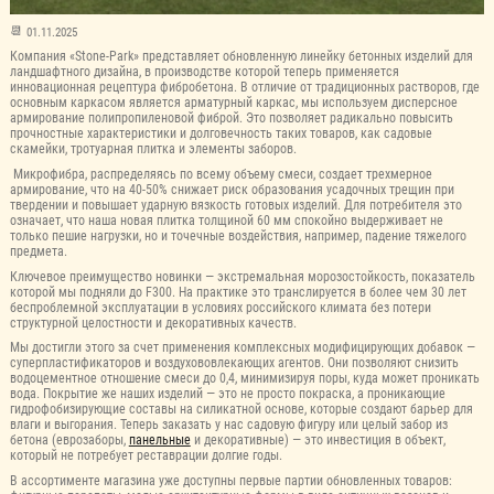
01.11.2025
Компания «Stone-Park» представляет обновленную линейку бетонных изделий для
ландшафтного дизайна, в производстве которой теперь применяется
инновационная рецептура фибробетона. В отличие от традиционных растворов, где
основным каркасом является арматурный каркас, мы используем дисперсное
армирование полипропиленовой фиброй. Это позволяет радикально повысить
прочностные характеристики и долговечность таких товаров, как садовые
скамейки, тротуарная плитка и элементы заборов.
Микрофибра, распределяясь по всему объему смеси, создает трехмерное
армирование, что на 40-50% снижает риск образования усадочных трещин при
твердении и повышает ударную вязкость готовых изделий. Для потребителя это
означает, что наша новая плитка толщиной 60 мм спокойно выдерживает не
только пешие нагрузки, но и точечные воздействия, например, падение тяжелого
предмета.
Ключевое преимущество новинки — экстремальная морозостойкость, показатель
которой мы подняли до F300. На практике это транслируется в более чем 30 лет
беспроблемной эксплуатации в условиях российского климата без потери
структурной целостности и декоративных качеств.
Мы достигли этого за счет применения комплексных модифицирующих добавок —
суперпластификаторов и воздухововлекающих агентов. Они позволяют снизить
водоцементное отношение смеси до 0,4, минимизируя поры, куда может проникать
вода. Покрытие же наших изделий — это не просто покраска, а проникающие
гидрофобизирующие составы на силикатной основе, которые создают барьер для
влаги и выгорания. Теперь заказать у нас садовую фигуру или целый забор из
бетона (еврозаборы,
панельные
и декоративные) — это инвестиция в объект,
который не потребует реставрации долгие годы.
В ассортименте магазина уже доступны первые партии обновленных товаров: