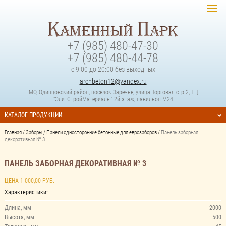
+7 (985) 480-47-30
+7 (985) 480-44-78
с 9:00 до 20:00 без выходных
archbeton12@yandex.ru
МО, Одинцовский район, посёлок Заречье, улица Торговая стр.2, ТЦ
"ЭлитСтройМатериалы" 2й этаж, павильон М24
КАТАЛОГ ПРОДУКЦИИ
Главная
/
Заборы
/
Панели односторонние бетонные для еврозаборов
/
Панель заборная
декоративная № 3
ПАНЕЛЬ ЗАБОРНАЯ ДЕКОРАТИВНАЯ № 3
ЦЕНА 1 000,00 РУБ.
Характеристики:
Длина, мм
2000
Высота, мм
500