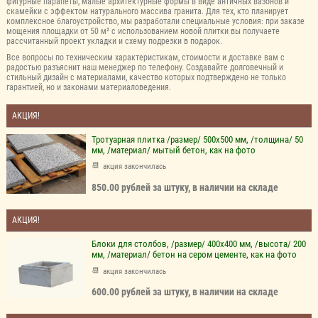
фигурные парапеты, малые архитектурные формы в виде античных вазонов и
скамейки с эффектом натурального массива гранита. Для тех, кто планирует
комплексное благоустройство, мы разработали специальные условия: при заказе
мощения площадки от 50 м² с использованием новой плитки вы получаете
рассчитанный проект укладки и схему подрезки в подарок.
Все вопросы по техническим характеристикам, стоимости и доставке вам с
радостью разъяснит наш менеджер по телефону. Создавайте долговечный и
стильный дизайн с материалами, качество которых подтверждено не только
гарантией, но и законами материаловедения.
АКЦИЯ!
Тротуарная плитка /размер/ 500х500 мм, /толщина/ 50
мм, /материал/ мытый бетон, как на фото
акция закончилась
850.00 рублей за штуку, в наличии на складе
АКЦИЯ!
Блоки для столбов, /размер/ 400х400 мм, /высота/ 200
мм, /материал/ бетон на сером цементе, как на фото
акция закончилась
600.00 рублей за штуку, в наличии на складе