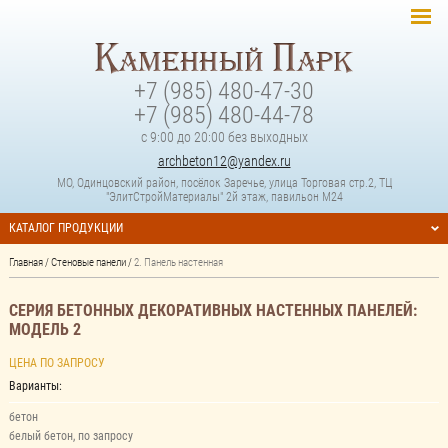
+7 (985) 480-47-30
+7 (985) 480-44-78
с 9:00 до 20:00 без выходных
archbeton12@yandex.ru
МО, Одинцовский район, посёлок Заречье, улица Торговая стр.2, ТЦ
"ЭлитСтройМатериалы" 2й этаж, павильон М24
КАТАЛОГ ПРОДУКЦИИ
Главная
/
Стеновые панели
/
2. Панель настенная
СЕРИЯ БЕТОННЫХ ДЕКОРАТИВНЫХ НАСТЕННЫХ ПАНЕЛЕЙ:
МОДЕЛЬ 2
ЦЕНА ПО ЗАПРОСУ
Варианты:
бетон
белый бетон, по запросу