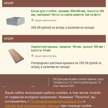
АКЦИЯ!
Блоки для столбов, /размер/ 400х400 мм, /высота/ 200
мм, /материал/ бетон на сером цементе, как на фото
акция закончилась
600.00 рублей за штуку, в наличии на складе
АКЦИЯ!
Парапетная крышка, /ширина/ 180 мм. /длина/ 500 мм. /
высота/ 44 мм
акция закончилась
Распродажа цветных крышек по 250.00 рулей за
штуку, в наличии на складе
МО, Одинцовский район, посёлок Заречье, улица
Торговая стр.2, ТЦ "ЭлитСтройМатериалы" 2й
этаж, павильон М24
Тел.: +7 (985) 480-47-30
Наши сайты используют работу cookies, в том числе cookies
+7 (985) 480-44-78
,
от сервисов интернет-аналитики. Нажимая “Понятно” вы
E-mail:
archbeton12@yandex.ru
соглашаетесь с
Политикой конфиденциальности
и
обработкой персональных данных
при помощи cookie-