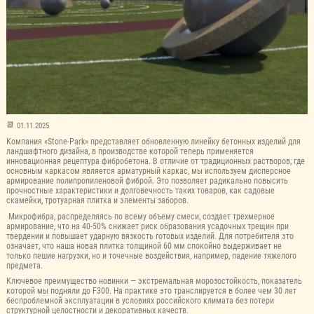
01.11.2025
Компания «Stone-Park» представляет обновленную линейку бетонных изделий для
ландшафтного дизайна, в производстве которой теперь применяется
инновационная рецептура фибробетона. В отличие от традиционных растворов, где
основным каркасом является арматурный каркас, мы используем дисперсное
армирование полипропиленовой фиброй. Это позволяет радикально повысить
прочностные характеристики и долговечность таких товаров, как садовые
скамейки, тротуарная плитка и элементы заборов.
Микрофибра, распределяясь по всему объему смеси, создает трехмерное
армирование, что на 40-50% снижает риск образования усадочных трещин при
твердении и повышает ударную вязкость готовых изделий. Для потребителя это
означает, что наша новая плитка толщиной 60 мм спокойно выдерживает не
только пешие нагрузки, но и точечные воздействия, например, падение тяжелого
предмета.
Ключевое преимущество новинки — экстремальная морозостойкость, показатель
которой мы подняли до F300. На практике это транслируется в более чем 30 лет
беспроблемной эксплуатации в условиях российского климата без потери
структурной целостности и декоративных качеств.