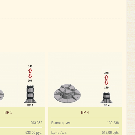
ВР 5
ВР 4
203-352
Высота, мм
139-238
633,00 руб.
Цена /шт.
512,00 руб.