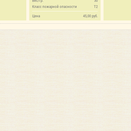
Вес/гр.
30
Класс пожарной опасности
Т2
Цена
45,00 руб.