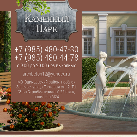
+7 (985) 480-47-30
+7 (985) 480-44-78
с 9:00 до 20:00 без выходных
archbeton12@yandex.ru
МО, Одинцовский район, посёлок
Заречье, улица Торговая стр.2, ТЦ
"ЭлитСтройМатериалы" 2й этаж,
павильон М24