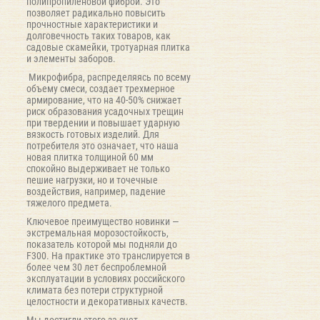
полипропиленовой фиброй. Это
позволяет радикально повысить
прочностные характеристики и
долговечность таких товаров, как
садовые скамейки, тротуарная плитка
и элементы заборов.
Микрофибра, распределяясь по всему
объему смеси, создает трехмерное
армирование, что на 40-50% снижает
риск образования усадочных трещин
при твердении и повышает ударную
вязкость готовых изделий. Для
потребителя это означает, что наша
новая плитка толщиной 60 мм
спокойно выдерживает не только
пешие нагрузки, но и точечные
воздействия, например, падение
тяжелого предмета.
Ключевое преимущество новинки —
экстремальная морозостойкость,
показатель которой мы подняли до
F300. На практике это транслируется в
более чем 30 лет беспроблемной
эксплуатации в условиях российского
климата без потери структурной
целостности и декоративных качеств.