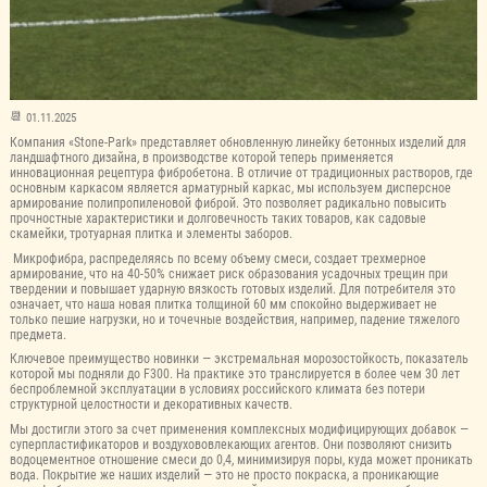
01.11.2025
Компания «Stone-Park» представляет обновленную линейку бетонных изделий для
ландшафтного дизайна, в производстве которой теперь применяется
инновационная рецептура фибробетона. В отличие от традиционных растворов, где
основным каркасом является арматурный каркас, мы используем дисперсное
армирование полипропиленовой фиброй. Это позволяет радикально повысить
прочностные характеристики и долговечность таких товаров, как садовые
скамейки, тротуарная плитка и элементы заборов.
Микрофибра, распределяясь по всему объему смеси, создает трехмерное
армирование, что на 40-50% снижает риск образования усадочных трещин при
твердении и повышает ударную вязкость готовых изделий. Для потребителя это
означает, что наша новая плитка толщиной 60 мм спокойно выдерживает не
только пешие нагрузки, но и точечные воздействия, например, падение тяжелого
предмета.
Ключевое преимущество новинки — экстремальная морозостойкость, показатель
которой мы подняли до F300. На практике это транслируется в более чем 30 лет
беспроблемной эксплуатации в условиях российского климата без потери
структурной целостности и декоративных качеств.
Мы достигли этого за счет применения комплексных модифицирующих добавок —
суперпластификаторов и воздухововлекающих агентов. Они позволяют снизить
водоцементное отношение смеси до 0,4, минимизируя поры, куда может проникать
вода. Покрытие же наших изделий — это не просто покраска, а проникающие