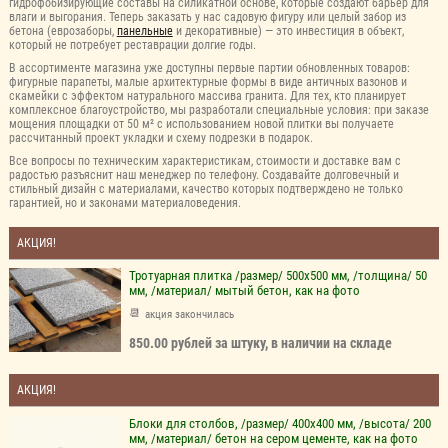
гидрофобизирующие составы на силикатной основе, которые создают барьер для
влаги и выгорания. Теперь заказать у нас садовую фигуру или целый забор из
бетона (еврозаборы,
панельные
и декоративные) — это инвестиция в объект,
который не потребует реставрации долгие годы.
В ассортименте магазина уже доступны первые партии обновленных товаров:
фигурные парапеты, малые архитектурные формы в виде античных вазонов и
скамейки с эффектом натурального массива гранита. Для тех, кто планирует
комплексное благоустройство, мы разработали специальные условия: при заказе
мощения площадки от 50 м² с использованием новой плитки вы получаете
рассчитанный проект укладки и схему подрезки в подарок.
Все вопросы по техническим характеристикам, стоимости и доставке вам с
радостью разъяснит наш менеджер по телефону. Создавайте долговечный и
стильный дизайн с материалами, качество которых подтверждено не только
гарантией, но и законами материаловедения.
АКЦИЯ!
Тротуарная плитка /размер/ 500х500 мм, /толщина/ 50
мм, /материал/ мытый бетон, как на фото
акция закончилась
850.00 рублей за штуку, в наличии на складе
АКЦИЯ!
Блоки для столбов, /размер/ 400х400 мм, /высота/ 200
мм, /материал/ бетон на сером цементе, как на фото