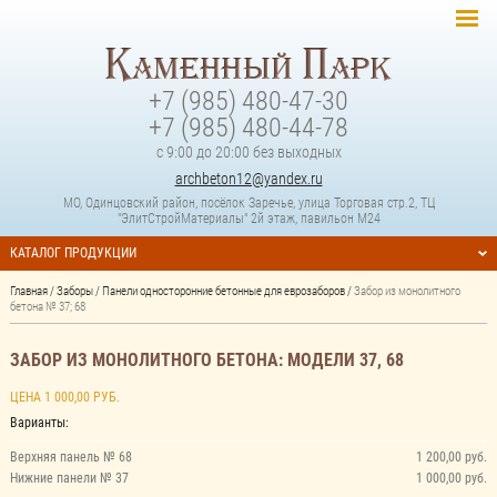
+7 (985) 480-47-30
+7 (985) 480-44-78
с 9:00 до 20:00 без выходных
archbeton12@yandex.ru
МО, Одинцовский район, посёлок Заречье, улица Торговая стр.2, ТЦ
"ЭлитСтройМатериалы" 2й этаж, павильон М24
КАТАЛОГ ПРОДУКЦИИ
Главная
/
Заборы
/
Панели односторонние бетонные для еврозаборов
/
Забор из монолитного
бетона № 37; 68
ЗАБОР ИЗ МОНОЛИТНОГО БЕТОНА: МОДЕЛИ 37, 68
ЦЕНА 1 000,00 РУБ.
Варианты:
Верхняя панель № 68
1 200,00 руб.
Нижние панели № 37
1 000,00 руб.