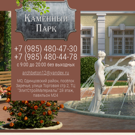
+7 (985) 480-47-30
+7 (985) 480-44-78
с 9:00 до 20:00 без выходных
archbeton12@yandex.ru
МО, Одинцовский район, посёлок
Заречье, улица Торговая стр.2, ТЦ
"ЭлитСтройМатериалы" 2й этаж,
павильон М24