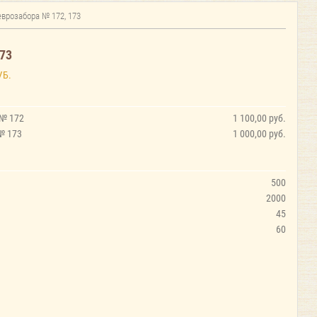
врозабора № 172, 173
73
УБ.
 № 172
1 100,00 руб.
№ 173
1 000,00 руб.
500
2000
45
60