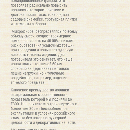
полипропиленовой фиброй. Это
позволяет радикально повысить
прочностные характеристики и
долговечность таких товаров, как
садовые скамейки, тротуарная плитка
и элементы заборов.
Микрофибра, распределяясь по всему
объему смеси, создает трехмерное
армирование, что на 40-50% снижает
риск образования усадочных трещин
при твердении и повышает ударную
вязкость готовых изделий. Для
потребителя это означает, что наша
новая плитка толщиной 60 мм
спокойно выдерживает не только
пешие нагрузки, но и точечные
воздействия, например, падение
тяжелого предмета.
Ключевое преимущество новинки —
экстремальная морозостойкость,
показатель которой мы подняли до
F300. На практике это транслируется в
более чем 30 лет беспроблемной
эксплуатации в условиях российского
климата без потери структурной
целостности и декоративных качеств.