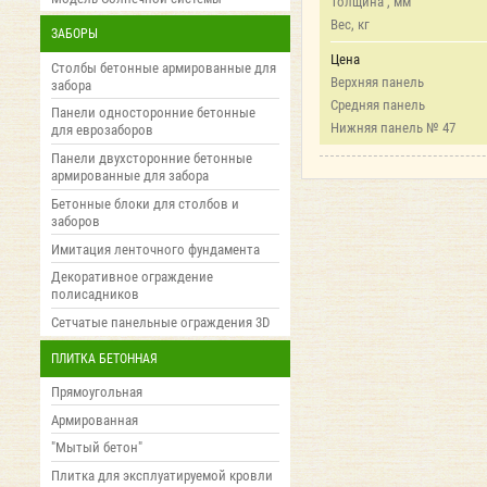
Толщина , мм
Вес, кг
ЗАБОРЫ
Цена
Столбы бетонные армированные для
Верхняя панель
забора
Средняя панель
Панели односторонние бетонные
Нижняя панель № 47
для еврозаборов
Панели двухсторонние бетонные
армированные для забора
Бетонные блоки для столбов и
заборов
Имитация ленточного фундамента
Декоративное ограждение
полисадников
Сетчатые панельные ограждения 3D
ПЛИТКА БЕТОННАЯ
Прямоугольная
Армированная
"Мытый бетон"
Плитка для эксплуатируемой кровли