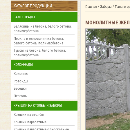
КАТАЛОГ ПРОДУКЦИИ
Главная
/
Заборы
/
Панели о
БАЛЮСТРАДЫ
МОНОЛИТНЫЕ ЖЕЛЕ
Балясины из бетона, белого бетона,
полимербетона
Перила и основания из бетона,
белого бетона, полимербетона
Тумбы из бетона, белого бетона,
полимербетона
КОЛОННАДЫ
Колонны
Ротонды
Беседки
Перголы
КРЫШКИ НА СТОЛБЫ И ЗАБОРЫ
Крышки на столбы
Крышки парапетные
Крышки парапетные односкатные