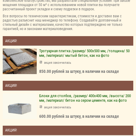
комплексное благоустройство, мы разработали специальные условия: при заказе
мощения площадки от 50 м² с использованием новой плитки вы получаете
рассчитанный проект укладки и схему подрезки в подарок.
Все вопросы по техническим характеристикам, стоимости и доставке вам с
радостью разъяснит наш менеджер по телефону. Создавайте долговечный и
стильный дизайн с материалами, качество которых подтверждено не только
гарантией, но и законами материаловедения.
АКЦИЯ!
Тротуарная плитка /размер/ 500х500 мм, /толщина/ 50
мм, /материал/ мытый бетон, как на фото
акция закончилась
850.00 рублей за штуку, в наличии на складе
АКЦИЯ!
Блоки для столбов, /размер/ 400х400 мм, /высота/ 200
мм, /материал/ бетон на сером цементе, как на фото
акция закончилась
600.00 рублей за штуку, в наличии на складе
АКЦИЯ!