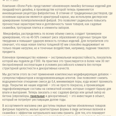
01.11.2025
Компания «Stone-Park» представляет обновленную линейку бетонных изделий для
ландшафтного дизайна, в производстве которой теперь применяется
инновационная рецептура фибробетона. В отличие от традиционных растворов, где
основным каркасом является арматурный каркас, мы используем дисперсное
армирование полипропиленовой фиброй. Это позволяет радикально повысить
прочностные характеристики и долговечность таких товаров, как садовые
скамейки, тротуарная плитка и элементы заборов.
Микрофибра, распределяясь по всему объему смеси, создает трехмерное
армирование, что на 40-50% снижает риск образования усадочных трещин при
твердении и повышает ударную вязкость готовых изделий. Для потребителя это
означает, что наша новая плитка толщиной 60 мм спокойно выдерживает не
только пешие нагрузки, но и точечные воздействия, например, падение тяжелого
предмета.
Ключевое преимущество новинки — экстремальная морозостойкость, показатель
которой мы подняли до F300. На практике это транслируется в более чем 30 лет
беспроблемной эксплуатации в условиях российского климата без потери
структурной целостности и декоративных качеств.
Мы достигли этого за счет применения комплексных модифицирующих добавок —
суперпластификаторов и воздухововлекающих агентов. Они позволяют снизить
водоцементное отношение смеси до 0,4, минимизируя поры, куда может проникать
вода. Покрытие же наших изделий — это не просто покраска, а проникающие
гидрофобизирующие составы на силикатной основе, которые создают барьер для
влаги и выгорания. Теперь заказать у нас садовую фигуру или целый забор из
бетона (еврозаборы,
панельные
и декоративные) — это инвестиция в объект,
который не потребует реставрации долгие годы.
В ассортименте магазина уже доступны первые партии обновленных товаров:
фигурные парапеты, малые архитектурные формы в виде античных вазонов и
скамейки с эффектом натурального массива гранита. Для тех, кто планирует