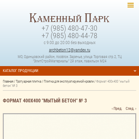
+7 (985) 480-47-30
+7 (985) 480-44-78
с 9:00 до 20:00 без выходных
archbeton12@yandex.ru
МО, Одинцовский район, посёлок Заречье, улица Торговая стр.2, ТЦ
"ЭлитСтройМатериалы" 2й этаж, павильон М24
КАТАЛОГ ПРОДУКЦИИ
Главная
/
Тротуарная плитка
/
Плитка для эксплуатируемой кровли
/
Формат 400х400 "мытый
бетон" № 3
ФОРМАТ 400Х400 "МЫТЫЙ БЕТОН" № 3
‹ Пред.
След. ›