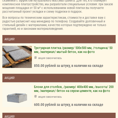
скамейки с эффектом натурального массива гранита. Для тех, кто планирует
комплексное благоустройство, мы разработали специальные условия: при заказе
мощения площадки от 50 м² с использованием новой плитки вы получаете
рассчитанный проект укладки и схему подрезки в подарок.
Все вопросы по техническим характеристикам, стоимости и доставке вам с
радостью разъяснит наш менеджер по телефону. Создавайте долговечный и
стильный дизайн с материалами, качество которых подтверждено не только
гарантией, но и законами материаловедения.
АКЦИЯ!
Тротуарная плитка /размер/ 500х500 мм, /толщина/ 50
мм, /материал/ мытый бетон, как на фото
акция закончилась
850.00 рублей за штуку, в наличии на складе
АКЦИЯ!
Блоки для столбов, /размер/ 400х400 мм, /высота/ 200
мм, /материал/ бетон на сером цементе, как на фото
акция закончилась
600.00 рублей за штуку, в наличии на складе
АКЦИЯ!