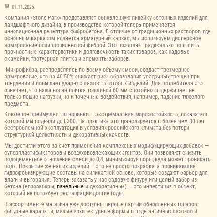
01.11.2025
Компания «Stone-Park» представляет обновленную линейку бетонных изделий для
ландшафтного дизайна, в производстве которой теперь применяется
инновационная рецептура фибробетона. В отличие от традиционных растворов, где
основным каркасом является арматурный каркас, мы используем дисперсное
армирование полипропиленовой фиброй. Это позволяет радикально повысить
прочностные характеристики и долговечность таких товаров, как садовые
скамейки, тротуарная плитка и элементы заборов.
Микрофибра, распределяясь по всему объему смеси, создает трехмерное
армирование, что на 40-50% снижает риск образования усадочных трещин при
твердении и повышает ударную вязкость готовых изделий. Для потребителя это
означает, что наша новая плитка толщиной 60 мм спокойно выдерживает не
только пешие нагрузки, но и точечные воздействия, например, падение тяжелого
предмета.
Ключевое преимущество новинки — экстремальная морозостойкость, показатель
которой мы подняли до F300. На практике это транслируется в более чем 30 лет
беспроблемной эксплуатации в условиях российского климата без потери
структурной целостности и декоративных качеств.
Мы достигли этого за счет применения комплексных модифицирующих добавок —
суперпластификаторов и воздухововлекающих агентов. Они позволяют снизить
водоцементное отношение смеси до 0,4, минимизируя поры, куда может проникать
вода. Покрытие же наших изделий — это не просто покраска, а проникающие
гидрофобизирующие составы на силикатной основе, которые создают барьер для
влаги и выгорания. Теперь заказать у нас садовую фигуру или целый забор из
бетона (еврозаборы,
панельные
и декоративные) — это инвестиция в объект,
который не потребует реставрации долгие годы.
В ассортименте магазина уже доступны первые партии обновленных товаров:
фигурные парапеты, малые архитектурные формы в виде античных вазонов и